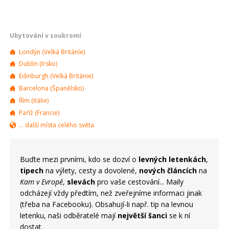
Ubytování v soukromí
Londýn (Velká Británíe)
Dublin (Irsko)
Edinburgh (Velká Británie)
Barcelona (Španělsko)
Řím (Itálie)
Paříž (Francie)
... další místa celého světa
Buďte mezi prvními, kdo se dozví o
levných letenkách
,
tipech
na výlety, cesty a dovolené,
nových článcích
na
Kam v Evropě
,
slevách
pro vaše cestování... Maily
odcházejí vždy předtím, než zveřejníme informaci jinak
(třeba na Facebooku). Obsahují-li např. tip na levnou
letenku, naši odběratelé mají
největší šanci
se k ní
dostat.