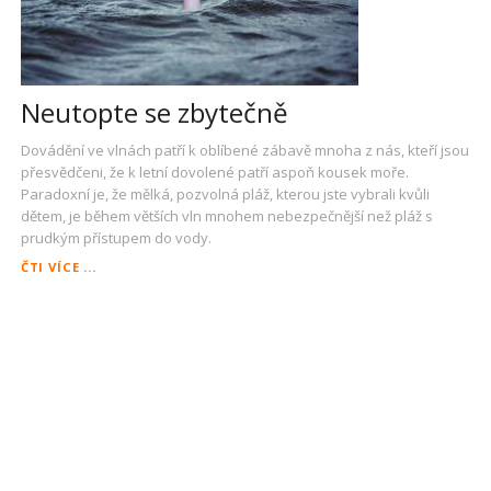
Neutopte se zbytečně
Dovádění ve vlnách patří k oblíbené zábavě mnoha z nás, kteří jsou
přesvědčeni, že k letní dovolené patří aspoň kousek moře.
Paradoxní je, že mělká, pozvolná pláž, kterou jste vybrali kvůli
dětem, je během větších vln mnohem nebezpečnější než pláž s
prudkým přístupem do vody.
NEUTOPTE
ČTI VÍCE ...
SE
ZBYTEČNĚ