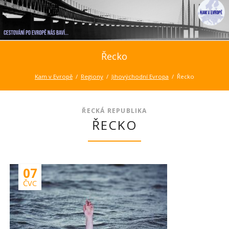
Řecko
Kam v Evropě
Regiony
Jihovýchodní Evropa
Řecko
ŘECKÁ REPUBLIKA
ŘECKO
07
ČVC