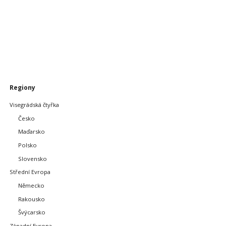
Přeskočit
Regiony
navigaci
Visegrádská čtyřka
Česko
Maďarsko
Polsko
Slovensko
Střední Evropa
Německo
Rakousko
Švýcarsko
Západní Evropa