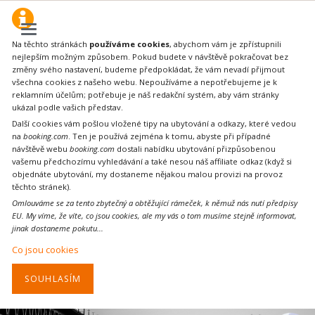
Na těchto stránkách
používáme cookies
, abychom vám je zpřístupnili
nejlepším možným způsobem. Pokud budete v návštěvě pokračovat bez
změny svého nastavení, budeme předpokládat, že vám nevadí přijmout
všechna cookies z našeho webu. Nepoužíváme a nepotřebujeme je k
reklamním účelům; potřebuje je náš redakční systém, aby vám stránky
ukázal podle vašich představ.
Další cookies vám pošlou vložené tipy na ubytování a odkazy, které vedou
na
booking.com
. Ten je používá zejména k tomu, abyste při případné
návštěvě webu
booking.com
dostali nabídku ubytování přizpůsobenou
vašemu předchozímu vyhledávání a také nesou náš affiliate odkaz (když si
objednáte ubytování, my dostaneme nějakou malou provizi na provoz
těchto stránek).
Omlouváme se za tento zbytečný a obtěžující rámeček, k němuž nás nutí předpisy
EU. My víme, že víte, co jsou cookies, ale my vás o tom musíme stejně informovat,
jinak dostaneme pokutu...
Co jsou cookies
SOUHLASÍM