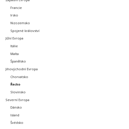
Francie
Irsko
Nizozemsko
Spojené království
Jižní Evropa
Itálie
Malta
Španělsko
Jihovýchodní Evropa
Chorvatsko
Řecko
Slovinsko
Severní Evropa
Dánsko
Island
Švédsko