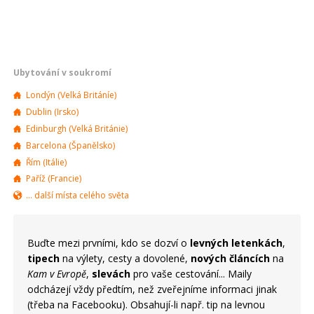
Ubytování v soukromí
Londýn (Velká Británíe)
Dublin (Irsko)
Edinburgh (Velká Británie)
Barcelona (Španělsko)
Řím (Itálie)
Paříž (Francie)
... další místa celého světa
Buďte mezi prvními, kdo se dozví o
levných letenkách
,
tipech
na výlety, cesty a dovolené,
nových článcích
na
Kam v Evropě
,
slevách
pro vaše cestování... Maily
odcházejí vždy předtím, než zveřejníme informaci jinak
(třeba na Facebooku). Obsahují-li např. tip na levnou