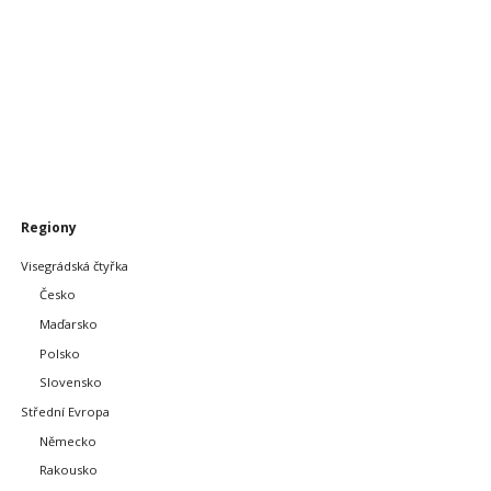
Přeskočit
Regiony
navigaci
Visegrádská čtyřka
Česko
Maďarsko
Polsko
Slovensko
Střední Evropa
Německo
Rakousko