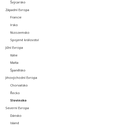
Švýcarsko
Západní Evropa
Francie
Irsko
Nizozemsko
Spojené království
Jižní Evropa
Itálie
Malta
Španělsko
Jihovýchodní Evropa
Chorvatsko
Řecko
Slovinsko
Severní Evropa
Dánsko
Island