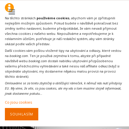
Na těchto stránkách
používáme cookies
, abychom vám je zpřístupnili
nejlepším možným způsobem. Pokud budete v návštěvě pokračovat bez
změny svého nastavení, budeme předpokládat, že vám nevadí přijmout
všechna cookies z našeho webu. Nepoužíváme a nepotřebujeme je k
reklamním účelům; potřebuje je náš redakční systém, aby vám stránky
ukázal podle vašich představ.
Další cookies vám pošlou vložené tipy na ubytování a odkazy, které vedou
na
booking.com
. Ten je používá zejména k tomu, abyste při případné
návštěvě webu
booking.com
dostali nabídku ubytování přizpůsobenou
vašemu předchozímu vyhledávání a také nesou náš affiliate odkaz (když si
objednáte ubytování, my dostaneme nějakou malou provizi na provoz
těchto stránek).
Omlouváme se za tento zbytečný a obtěžující rámeček, k němuž nás nutí předpisy
EU. My víme, že víte, co jsou cookies, ale my vás o tom musíme stejně informovat,
jinak dostaneme pokutu...
Co jsou cookies
SOUHLASÍM