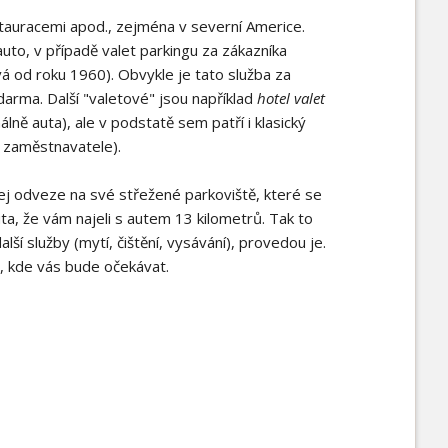
stauracemi apod., zejména v severní Americe.
auto, v případě valet parkingu za zákazníka
á od roku 1960). Obvykle je tato služba za
darma. Další "valetové" jsou například
hotel valet
álně auta), ale v podstatě sem patří i klasický
 zaměstnavatele).
jej odveze na své střežené parkoviště, které se
uta, že vám najeli s autem 13 kilometrů. Tak to
alší služby (mytí, čištění, vysávání), provedou je.
i, kde vás bude očekávat.