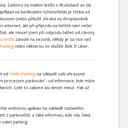
šná. Zatímco na malém letišti v Bratislavě se dá
apříklad na berlínském Schönefeldu je třeba od
obusem (nebo přiložit zhruba na dvojnásobek
s internet, ale při příjezdu na letiště nám nešel
ečně, ale musel jsem při odjezdu běžet od závory
 letišti
závislé na sezoně, někdy je za více než
Parking
nebo některou ze služeb Bolt či Uber.
el od
Smile Parking
na základě vaší uhrazené
ým procesem parkování - od informace, kde máte
ariott. Celé to zabere asi deset minut. Pak už
ustíte webovou aplikaci na základě zaslaného
etí z parkoviště, a také informaci, kde vás čeká
valet parking.