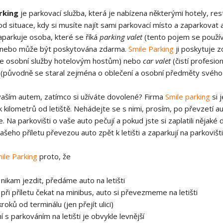
rking
je parkovací služba, která je nabízena některými hotely, re
od situace, kdy si musíte najít sami parkovací místo a zaparkovat 
aparkuje osoba, které se říká
parking valet
(tento pojem se použív
k nebo může být poskytována zdarma.
Smile Parking
ji poskytuje z
je osobní služby hotelovým hostům) nebo
car valet
(čistí profesion
(původně se staral zejména o oblečení a osobní předměty svého
vaším autem, zatímco si užíváte dovolené? Firma
Smile parking
si 
k kilometrů od letiště. Nehádejte se s nimi, prosím, po převzetí a
. Na parkovišti o vaše auto pečují a pokud jste si zaplatili nějaké d
šeho příletu převezou auto zpět k letišti a zaparkují na parkovišt
ile Parking
proto, že
ikam jezdit, předáme auto na letišti
ři příletu čekat na minibus, auto si převezmeme na letišti
kroků od terminálu (jen přejít ulici)
 s parkováním na letišti je obvykle levnější