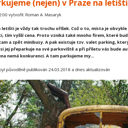
kujeme (nejen) v Praze na letišti
Spojené království
2:00
vytvořil: Roman A. Masaryk
 Evropa
Ostatní články
 letišti je vždy tak trochu oříšek. Což o to, místa je obvykl
šti, tím vyšší cena. Proto vzniká také mnoho firem, které bud
 tam a zpět minibusy. A pak existuje tzv. valet parking, kte
a si jej přeparkuje na své parkoviště a při příletu vás bude a
 cena nemá konkurenci. A tam parkujeme my...
byl původěně publikován 24.03.2018 a dnes aktualizován