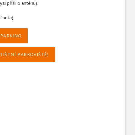
si přišli o anténu)
í auta)
 PARKING
TIŠTNÍ PARKOVIŠTĚ)