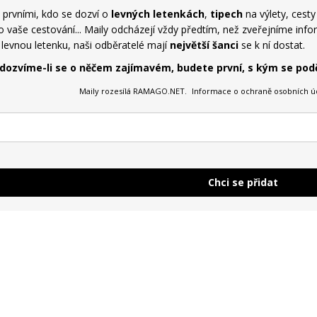
prvními, kdo se dozví o
levných letenkách
,
tipech
na výlety, cest
 vaše cestování... Maily odcházejí vždy předtím, než zveřejníme infor
a levnou letenku, naši odběratelé mají
největší šanci
se k ní dostat.
 dozvíme-li se o něčem zajímavém, budete první, s kým se podě
Maily rozesílá RAMAGO.NET.
Informace o ochraně osobních ú
Chci se přidat