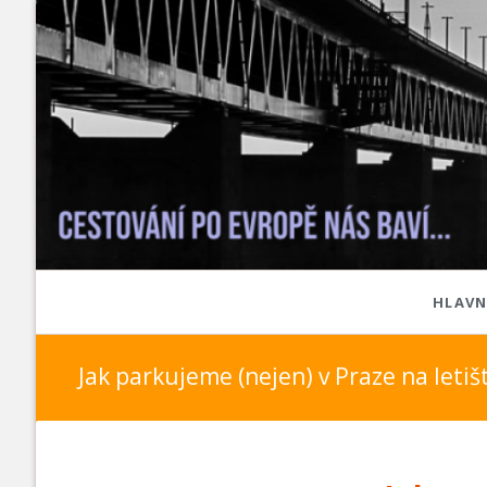
HLAVN
Visegrádská čtyřka
Střední
Jak parkujeme (nejen) v Praze na letišt
Česko
Německ
Maďarsko
Rakousk
Polsko
Švýcars