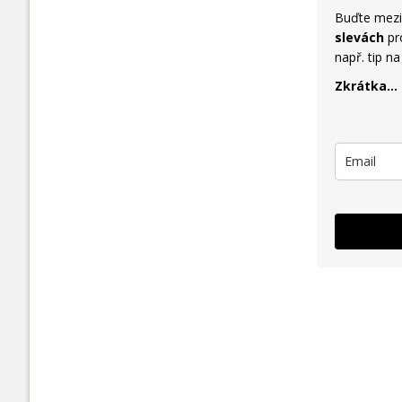
Buďte mezi 
slevách
pro
např. tip n
Zkrátka...