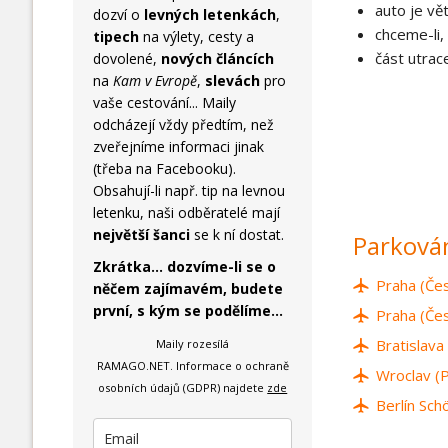
auto je vě
dozví o
levných letenkách
,
chceme-li,
tipech
na výlety, cesty a
část utrac
dovolené,
nových článcích
na
Kam v Evropě
,
slevách
pro
vaše cestování... Maily
odcházejí vždy předtím, než
zveřejníme informaci jinak
(třeba na Facebooku).
Obsahují-li např. tip na levnou
letenku, naši odběratelé mají
největší šanci
se k ní dostat.
Parkován
Zkrátka... dozvíme-li se o
Praha (Čes
něčem zajímavém, budete
první, s kým se podělíme...
Praha (Čes
Bratislava
Maily rozesílá
RAMAGO.NET.
Informace o ochraně
Wroclav (P
osobních údajů (GDPR) najdete
zde
Berlín Sc