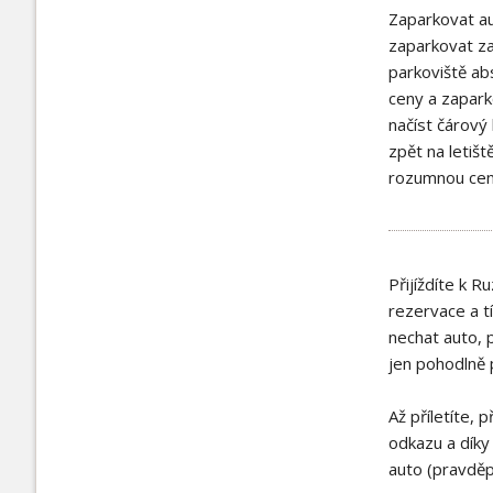
Zaparkovat aut
zaparkovat za
parkoviště ab
ceny a zaparko
načíst čárový
zpět na letišt
rozumnou cenu
Přijíždíte k 
rezervace a t
nechat auto, p
jen pohodlně p
Až příletíte, 
odkazu a díky 
auto (pravděp