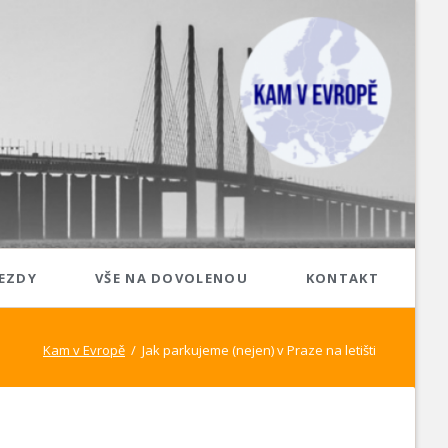
Přeskoč
EZDY
VŠE NA DOVOLENOU
KONTAKT
navigaci
Jižní Evropa
Kam v Evropě
Jak parkujeme (nejen) v Praze na letišti
Itálie
Malta
Španělsko