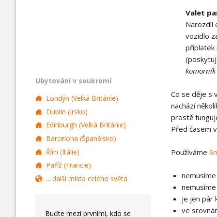
Valet pa
Narozdíl 
vozidlo z
příplate
(poskytu
komorník
Ubytování v soukromí
Co se děje s 
Londýn (Velká Británíe)
nachází několi
Dublin (Irsko)
prostě funguje
Edinburgh (Velká Británie)
Před časem va
Barcelona (Španělsko)
Řím (Itálie)
Používáme
Sm
Paříž (Francie)
nemusíme n
... další místa celého světa
nemusíme p
je jen pár 
ve srovnání
Buďte mezi prvními, kdo se