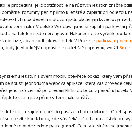
o je procedura, jejíž obtížnost je na různých letištích značně odli
 poměrně rozumný peníz přímo u letiště a zaplatit při odjezdu, n
solvovat zhruba desetiminutovou jízdu placeným kyvadlovým aut
vat u terminálu). V polské Wroclawi jsme si zaplatili parkování pře
 kód a na telefon nikdo nereagoval. Nakonec se to vyřešilo dodat
ě k obsluze, aby mi odblokovali lístek. V Praze je
parkování přímo na
, jindy je vhodnější dopravit se na letiště dopravou, využít
Smile 
Ruzyňskému letišti. Na svém mobilu otevřete odkaz, který vám přiš
ím se spustí jednoduchá webová aplikace, která vás provede cel
řes jeho nafocení až po předání klíčku do boxu v pasáži u hotelu M
řejdete ulici a jste přímo v terminálu letiště.
přejdete ulici a zajdete opět do pasáže u hotelu Mariott. Opět sp
ní se dozvíte kód k boxu, kde vás čeká klíč od auta a lístek pro vyj
odobně to bude sedmé patro garáží). Celá tato služba se jmenuje 