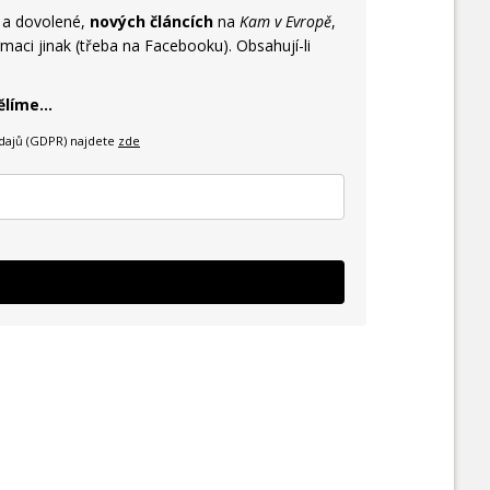
y a dovolené,
nových článcích
na
Kam v Evropě
,
maci jinak (třeba na Facebooku). Obsahují-li
líme...
dajů (GDPR) najdete
zde