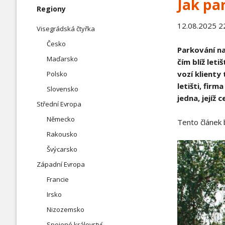
Jak par
Slovensko
Přeskočit
Regiony
navigaci
12.08.2025 2
Visegrádská čtyřka
Česko
Jihovýchodní Evropa
Severní
Parkování na
Maďarsko
čím blíž leti
Chorvatsko
Dánsko
vozí klienty
Polsko
Řecko
Island
letišti, firm
Slovensko
Slovinsko
Švédsko
jedna, jejíž
Střední Evropa
Německo
Tento článek 
Rakousko
Švýcarsko
Západní Evropa
Francie
Irsko
Nizozemsko
Spojené království