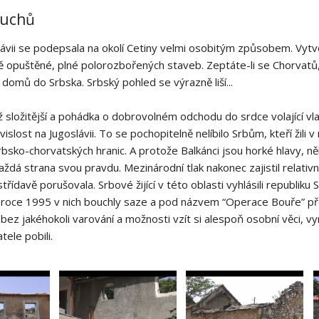
duchů
lávii se podepsala na okolí Cetiny velmi osobitým způsobem. Vytvo
 opuštěné, plné polorozbořených staveb. Zeptáte-li se Chorvatů,
 domů do Srbska. Srbský pohled se výrazně liší...
iž složitější a pohádka o dobrovolném odchodu do srdce volající vl
vislost na Jugoslávii. To se pochopitelně nelíbilo Srbům, kteří žili
bsko-chorvatských hranic. A protože Balkánci jsou horké hlavy, n
aždá strana svou pravdu. Mezinárodní tlak nakonec zajistil relativn
třídavě porušovala. Srbové žijící v této oblasti vyhlásili republik
roce 1995 v nich bouchly saze a pod názvem “Operace Bouře” pře
 bez jakéhokoli varování a možnosti vzít si alespoň osobní věci, vyr
ele pobili.