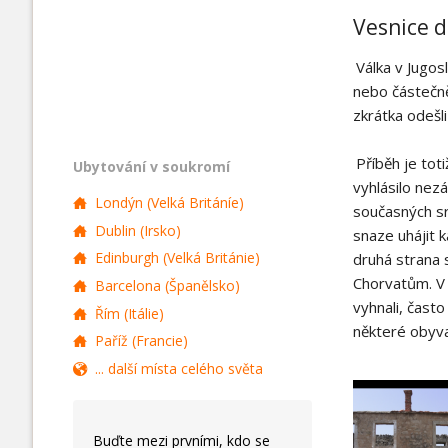
Vesnice 
Válka v Jugos
nebo částečně
zkrátka odešli
Příběh je tot
Ubytování v soukromí
vyhlásilo nezá
Londýn (Velká Británíe)
současných sr
Dublin (Irsko)
snaze uhájit k
Edinburgh (Velká Británie)
druhá strana s
Chorvatům. V 
Barcelona (Španělsko)
vyhnali, často
Řím (Itálie)
některé obyvat
Paříž (Francie)
... další místa celého světa
Buďte mezi prvními, kdo se