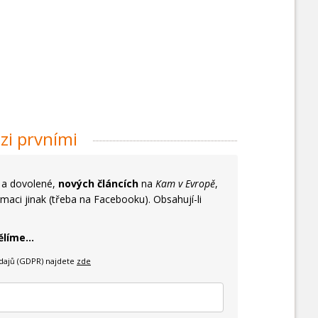
zi prvními
y a dovolené,
nových článcích
na
Kam v Evropě
,
maci jinak (třeba na Facebooku). Obsahují-li
líme...
dajů (GDPR) najdete
zde