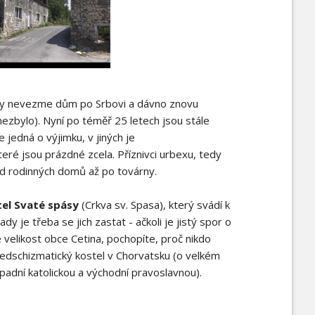
kdy nevezme dům po Srbovi a dávno znovu
nezbylo). Nyní po téměř 25 letech jsou stále
 jedná o výjimku, v jiných je
teré jsou prázdné zcela. Příznivci urbexu, tedy
od rodinných domů až po továrny.
el Svaté spásy
(Crkva sv. Spasa), který svádí k
dy je třeba se jich zastat - ačkoli je jistý spor o
te velikost obce Cetina, pochopíte, proč nikdo
ý předschizmatický kostel v Chorvatsku (o velkém
ápadní katolickou a východní pravoslavnou).