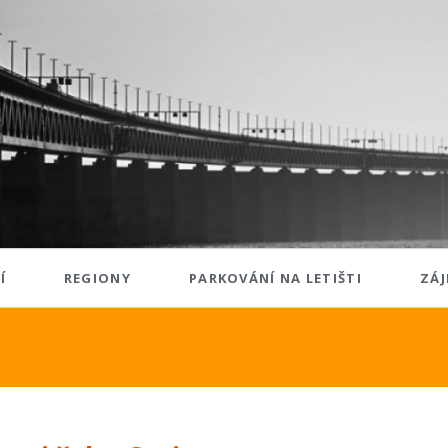
Í
REGIONY
PARKOVÁNÍ NA LETIŠTI
ZÁJ
 Evropa
Západní Evropa
o
Francie
o
Irsko
ko
Nizozemsko