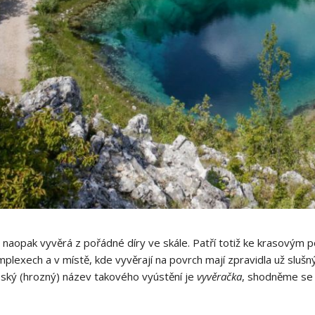
naopak vyvěrá z pořádné díry ve skále. Patří totiž ke krasovým 
mplexech a v místě, kde vyvěrají na povrch mají zpravidla už sluš
eský (hrozný) název takového vyústění je
vyvěračka
, shodněme se 