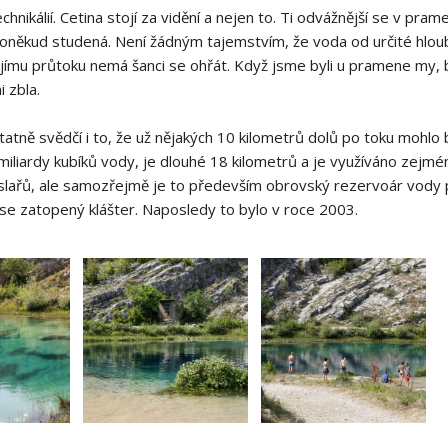
chnikálií. Cetina stojí za vidění a nejen to. Ti odvážnější se v pr
poněkud studená. Není žádným tajemstvím, že voda od určité hloub
jímu průtoku nemá šanci se ohřát. Když jsme byli u pramene my, 
 zbla.
atně svědčí i to, že už nějakých 10 kilometrů dolů po toku mohl
iliardy kubíků vody, je dlouhé 18 kilometrů a je využíváno zejmén
lařů, ale samozřejmě je to především obrovský rezervoár vody p
 se zatopený klášter. Naposledy to bylo v roce 2003.