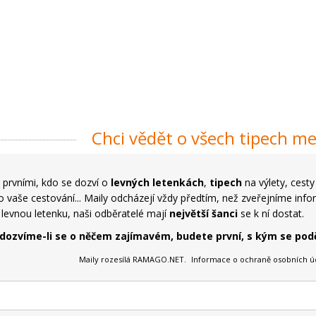
Chci vědět o všech tipech me
prvními, kdo se dozví o
levných letenkách
,
tipech
na výlety, cest
 vaše cestování... Maily odcházejí vždy předtím, než zveřejníme infor
a levnou letenku, naši odběratelé mají
největší šanci
se k ní dostat.
 dozvíme-li se o něčem zajímavém, budete první, s kým se podě
Maily rozesílá RAMAGO.NET.
Informace o ochraně osobních ú