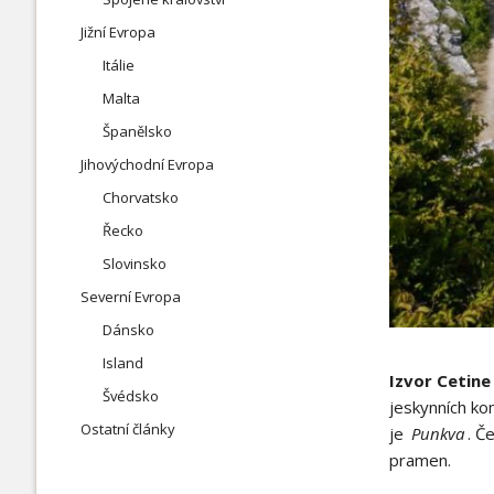
Jižní Evropa
Itálie
Malta
Španělsko
Jihovýchodní Evropa
Chorvatsko
Řecko
Slovinsko
Severní Evropa
Dánsko
Island
Izvor Cetine
Švédsko
jeskynních ko
Ostatní články
je
Punkva
. Č
pramen.