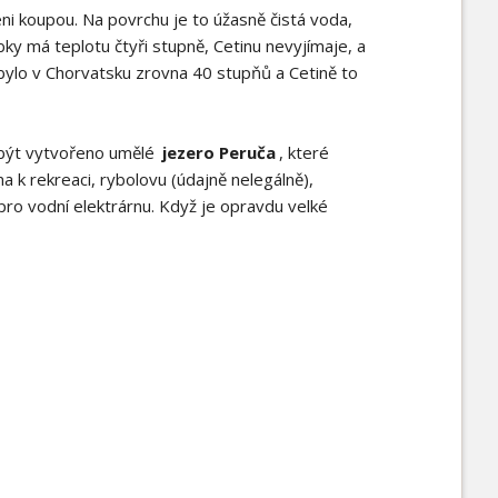
ameni koupou. Na povrchu je to úžasně čistá voda,
ky má teplotu čtyři stupně, Cetinu nevyjímaje, a
bylo v Chorvatsku zrovna 40 stupňů a Cetině to
o být vytvořeno umělé
jezero Peruča
, které
a k rekreaci, rybolovu (údajně nelegálně),
ro vodní elektrárnu. Když je opravdu velké