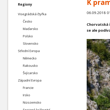
K pram
Slovensko
Přeskočit
Regiony
navigaci
06.09.2018 0
Visegrádská čtyřka
Česko
Jihovýchodní Evropa
Severní
Chorvatská ř
Maďarsko
se ale podív
Chorvatsko
Dánsko
Polsko
Řecko
Island
Slovensko
Slovinsko
Švédsko
Střední Evropa
Německo
Rakousko
Švýcarsko
Západní Evropa
Francie
Irsko
Nizozemsko
Spojené království