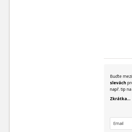
Buďte mezi 
slevách
pro
např. tip n
Zkrátka...