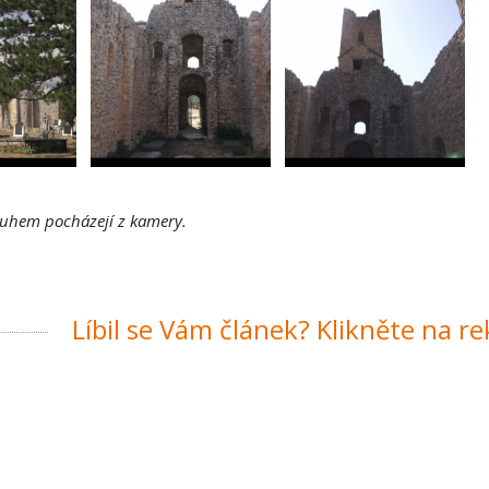
ruhem pocházejí z kamery.
Líbil se Vám článek? Klikněte na r