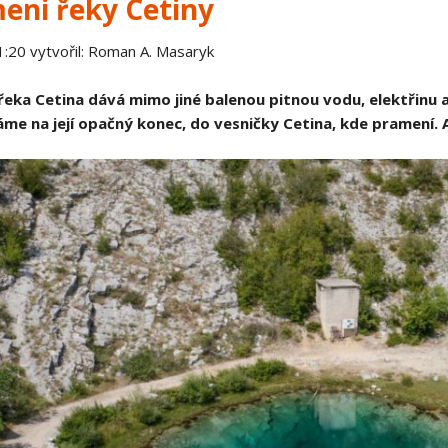
eni řeky Cetiny
Spojené království
1:20
vytvořil: Roman A. Masaryk
 Evropa
Ostatní články
eka Cetina dává mimo jiné balenou pitnou vodu, elektřinu a 
áme na její opačný konec, do vesničky Cetina, kde pramení.