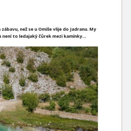
zábavu, než se u Omiše vlije do Jadranu. My
 A není to ledajaký čůrek mezi kamínky…