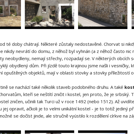
d té doby chátrají. Některé zůstaly nedostavěné. Chorvat si ni
e nikdy nevrátí do domu, z něhož byl vyhnán (a z něhož často nic 
y neobydleny, nemají střechy, rozpadají se. V některých obcích se
lý obydlený dům. Při jízdě touto krajinou jsme našli i vesničky, k
 opuštěných objektů, mají v oblasti stovky a stovky příležitostí 
ině se nachází také několik staveb podobného druhu. A také
kost
orvatům, kteří se neštítí zničit i kostel, jen proto, že je srbský. Ta
ostel zničen, učinili tak Turci už v roce 1492 (nebo 1512). Až uvidí
jej opravit, ačkoli je to velmi unikátní kostel - je to totiž jedin
ožné se dočíst jinde, ale stručně vyústilo k rozdělení církve na z