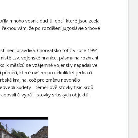
řila mnoho vesnic duchů, obcí, které jsou zcela
 řeknou vám, že po rozdělení Jugoslávie Srbové
asti není pravdivá. Chorvatsko totiž v roce 1991
 v místě tzv. vojenské hranice, pásmu na rozhraní
ěkolik měsíců se vzájemně vojensky napadali ve
í příměří, které ovšem po několik let jedna či
u Srbská krajina, což pro změnu nevonělo
dvedli Sudety - téměř dvě stovky tisíc Srbů
abovali či vypálili stovky srbských objektů,