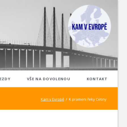
Přeskoč
EZDY
VŠE NA DOVOLENOU
KONTAKT
navigaci
Jižní Evropa
Kam v Evropě
K prameni řeky Cetiny
Itálie
Malta
Španělsko