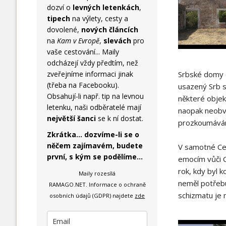
dozví o
levných letenkách
,
tipech
na výlety, cesty a
dovolené,
nových článcích
na
Kam v Evropě
,
slevách
pro
vaše cestování... Maily
odcházejí vždy předtím, než
Srbské domy o
zveřejníme informaci jinak
(třeba na Facebooku).
usazený Srb s
Obsahují-li např. tip na levnou
některé objekt
letenku, naši odběratelé mají
naopak neobvyk
největší šanci
se k ní dostat.
prozkoumávání
Zkrátka... dozvíme-li se o
něčem zajímavém, budete
V samotné Cet
první, s kým se podělíme...
emocím vůči Ch
rok, kdy byl k
Maily rozesílá
neměl potřebu 
RAMAGO.NET.
Informace o ochraně
schizmatu je m
osobních údajů (GDPR) najdete
zde