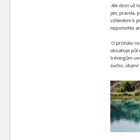
Ale dost už te
jen, pravda, 
vzhledem k je
nepomohlo ani
O průtoku ost
obsahuje půl m
tréningům ves
sucho, objeví