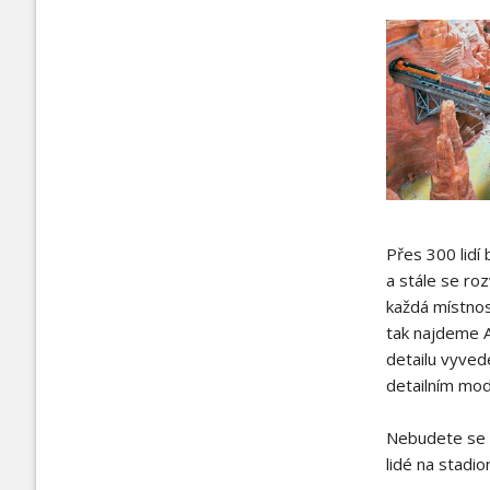
Přes 300 lidí
a stále se roz
každá místnos
tak najdeme A
detailu vyved
detailním mod
Nebudete se dí
lidé na stadio