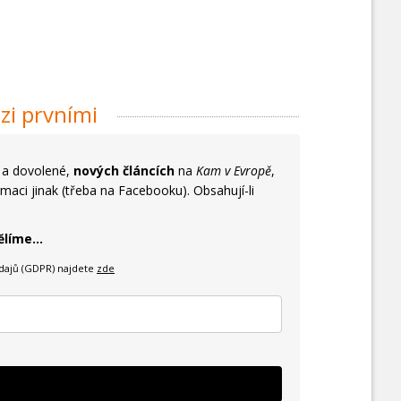
zi prvními
y a dovolené,
nových článcích
na
Kam v Evropě
,
maci jinak (třeba na Facebooku). Obsahují-li
líme...
dajů (GDPR) najdete
zde