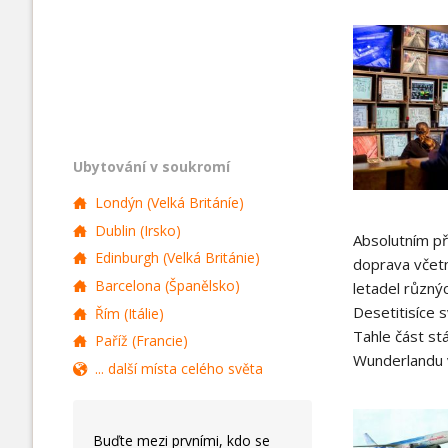
Ubytování v soukromí
Londýn (Velká Británíe)
Dublin (Irsko)
Absolutním p
Edinburgh (Velká Británie)
doprava včetn
Barcelona (Španělsko)
letadel různý
Desetitisíce 
Řím (Itálie)
Tahle část st
Paříž (Francie)
Wunderlandu v
... další místa celého světa
Buďte mezi prvními, kdo se