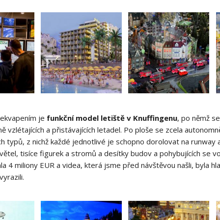
řekvapením je
funkční model letiště v Knuffingenu
, po němž se
ě vzlétajících a přistávajících letadel. Po ploše se zcela autono
ch typů, z nichž každé jednotlivé je schopno dorolovat na runway a
světel, tisíce figurek a stromů a desítky budov a pohybujících se 
ála 4 miliony EUR a videa, která jsme před návštěvou našli, byla
yrazili.