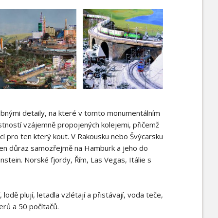
drobnými detaily, na které v tomto monumentálním
 místností vzájemně propojených kolejemi, přičemž
ěcí pro ten který kout. V Rakousku nebo Švýcarsku
laden důraz samozřejmě na Hamburk a jeho do
stein. Norské fjordy, Řím, Las Vegas, Itálie s
dě plují, letadla vzlétají a přistávají, voda teče,
čerů a 50 počítačů.