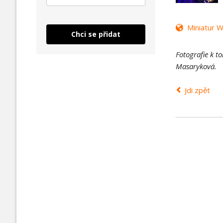
Miniatur 
Chci se přidat
Fotografie k t
Masaryková.
Jdi zpět