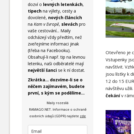
dozví o
levných letenkách
,
tipech
na výlety, cesty a
dovolené,
nových článcích
na
Kam v Evropě
,
slevách
pro
vaše cestování... Maily
odcházejí vždy předtím, než
zveřejníme informaci jinak
(třeba na Facebooku).
Otevřeno je c
Obsahují-li např. tip na levnou
Vstupenky jso
letenku, naši odběratelé mají
navštívit. Vz
největší šanci
se k ní dostat.
jsou lístky k
Zkrátka... dozvíme-li se o
12 do 15 EUR z
něčem zajímavém, budete
návštěvu užili
první, s kým se podělíme...
čekání
v rámc
Maily rozesílá
RAMAGO.NET.
Informace o ochraně
osobních údajů (GDPR) najdete
zde