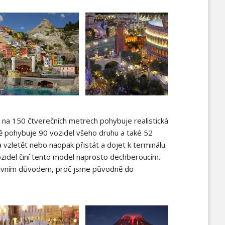
 na 150 čtverečních metrech pohybuje realistická
mně pohybuje 90 vozidel všeho druhu a také 52
 vzletět nebo naopak přistát a dojet k terminálu.
vozidel činí tento model naprosto dechberoucím.
 hlavním důvodem, proč jsme původně do