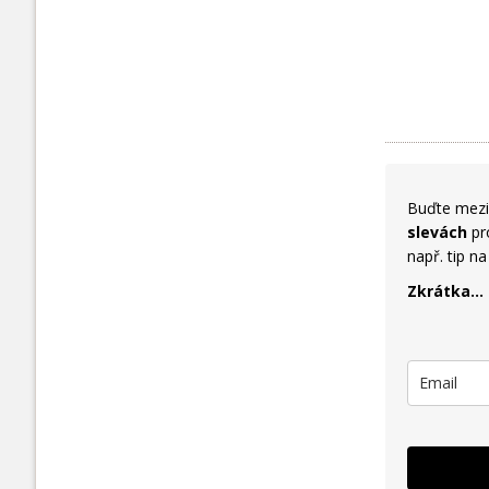
Buďte mezi 
slevách
pro
např. tip n
Zkrátka...