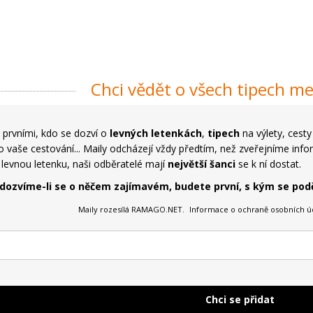
Chci vědět o všech tipech me
prvními, kdo se dozví o
levných letenkách
,
tipech
na výlety, cest
 vaše cestování... Maily odcházejí vždy předtím, než zveřejníme infor
a levnou letenku, naši odběratelé mají
největší šanci
se k ní dostat.
 dozvíme-li se o něčem zajímavém, budete první, s kým se podě
Maily rozesílá RAMAGO.NET.
Informace o ochraně osobních ú
Chci se přidat