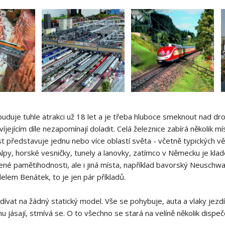
 buduje tuhle atrakci už 18 let a je třeba hluboce smeknout nad 
víjejícím díle nezapomínají doladit. Celá železnice zabírá několik
t představuje jednu nebo více oblastí světa - včetně typických v
lpy, horské vesničky, tunely a lanovky, zatímco v Německu je k
ené pamětihodnosti, ale i jiná místa, například bavorský Neuschwan
elem Benátek, to je jen pár příkladů.
vat na žádný statický model. Vše se pohybuje, auta a vlaky jezdí, lo
nu jásají, stmívá se. O to všechno se stará na velíně několik dispe