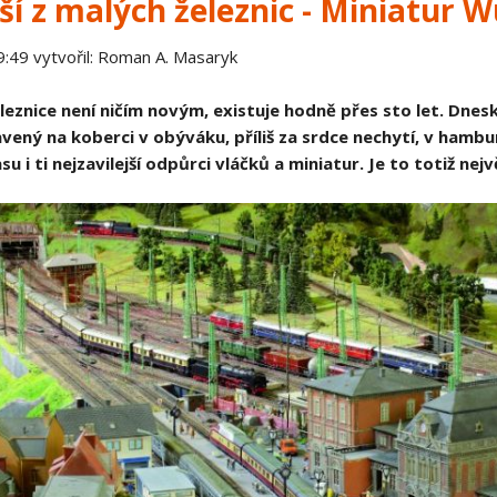
ší z malých železnic - Miniatur 
Spojené království
9:49
vytvořil: Roman A. Masaryk
 Evropa
Ostatní články
eznice není ničím novým, existuje hodně přes sto let. Dnesk
vený na koberci v obýváku, příliš za srdce nechytí, v ham
 i ti nejzavilejší odpůrci vláčků a miniatur. Je to totiž nej