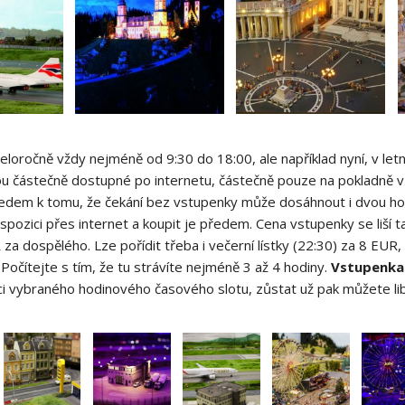
eloročně vždy nejméně od 9:30 do 18:00, ale například nyní, v let
u částečně dostupné po internetu, částečně pouze na pokladně v 
hledem k tomu, že čekání bez vstupenky může dosáhnout i dvou ho
 dispozici přes internet a koupit je předem. Cena vstupenky se liš
a dospělého. Lze pořídit třeba i večerní lístky (22:30) za 8 EUR, 
. Počítejte s tím, že tu strávíte nejméně 3 až 4 hodiny.
Vstupenka 
i vybraného hodinového časového slotu, zůstat už pak můžete lib