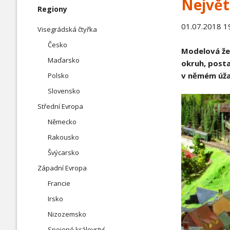
Největ
Slovensko
Přeskočit
Regiony
navigaci
01.07.2018 1
Visegrádská čtyřka
Česko
Jihovýchodní Evropa
Severní
Modelová žel
Maďarsko
okruh, posta
Chorvatsko
Dánsko
v němém úžasu
Polsko
Řecko
Island
Slovensko
Slovinsko
Švédsko
Střední Evropa
Německo
Rakousko
Švýcarsko
Západní Evropa
Francie
Irsko
Nizozemsko
Spojené království