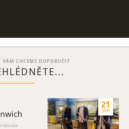
Y VÁM CHCEME DOPORUČIT
HLÉDNĚTE...
21
SRP
enwich
Královská