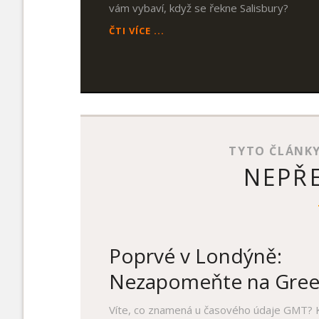
vám vybaví, když se řekne Salisbury?
NA
ČTI VÍCE ...
SKOK
V
SALISBURY
TYTO ČLÁNK
NEPŘE
Poprvé v Londýně:
Nezapomeňte na Gre
Víte, co znamená u časového údaje GMT? 