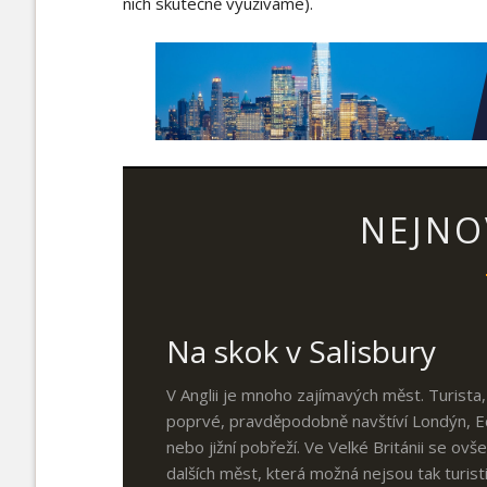
nich skutečně využíváme).
NEJNO
Na skok v Salisbury
V Anglii je mnoho zajímavých měst. Turista
poprvé, pravděpodobně navštíví Londýn, 
nebo jižní pobřeží. Ve Velké Británii se o
dalších měst, která možná nejsou tak turist