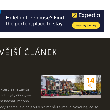
VĚJŠÍ ČLÁNEK
14
ŘÍJ
, který sem zavítá
Edinburgh, Glasgow
všem nachází mnoho
icky známá, ale nejsou o nic méně zajímavá. Schválně, co se