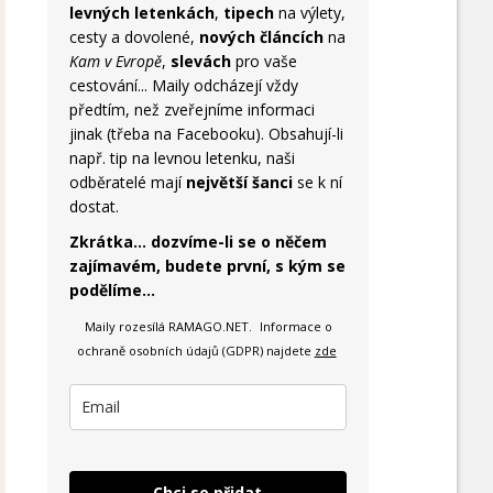
levných letenkách
,
tipech
na výlety,
cesty a dovolené,
nových článcích
na
Kam v Evropě
,
slevách
pro vaše
cestování... Maily odcházejí vždy
předtím, než zveřejníme informaci
jinak (třeba na Facebooku). Obsahují-li
např. tip na levnou letenku, naši
odběratelé mají
největší šanci
se k ní
dostat.
Zkrátka... dozvíme-li se o něčem
zajímavém, budete první, s kým se
podělíme...
Maily rozesílá RAMAGO.NET.
Informace o
ochraně osobních údajů (GDPR) najdete
zde
Chci se přidat