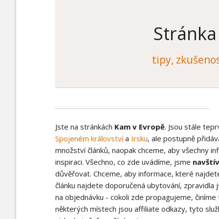
Slovensko
Stránka pr
Stránka pr
Jihovýchodní Evropa
Severní 
Chorvatsko
Dánsko
tipy, zkušenos
Řecko
Island
Slovinsko
Švédsko
Jste na stránkách
Kam v Evropě
. Jsou stále tep
Spojeném království
a
Irsku
, ale postupně přidáv
množství článků, naopak chceme, aby všechny inf
inspiraci. Všechno, co zde uvádíme, jsme
navštív
důvěřovat. Chceme, aby informace, které najdete u
článku najdete doporučená ubytování, zpravidla 
na objednávku - cokoli zde propagujeme, činíme 
některých místech jsou affiliate odkazy, tyto slu