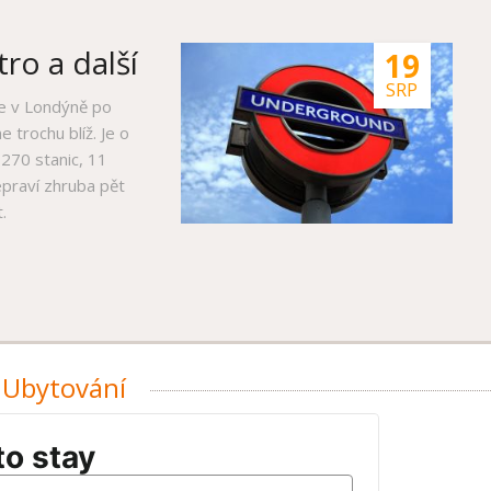
ro a další
19
SRP
se v Londýně po
 trochu blíž. Je o
 270 stanic, 11
epraví zhruba pět
.
Ubytování