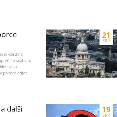
porce
21
SRP
děli všechno.
prvé, je snaha to
ehled toho
na poprvé odjet.
a další
19
SRP