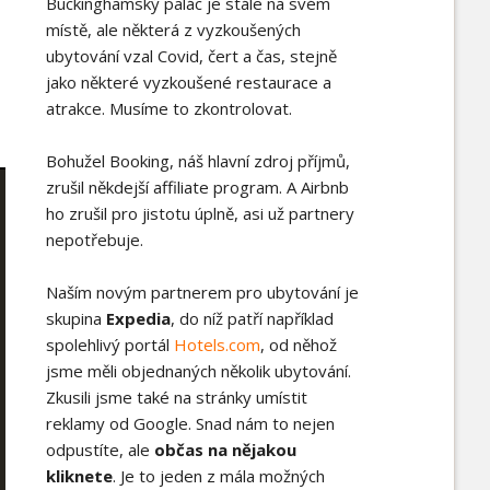
Buckinghamský palác je stále na svém
místě, ale některá z vyzkoušených
ubytování vzal Covid, čert a čas, stejně
jako některé vyzkoušené restaurace a
atrakce. Musíme to zkontrolovat.
Bohužel Booking, náš hlavní zdroj příjmů,
zrušil někdejší affiliate program. A Airbnb
ho zrušil pro jistotu úplně, asi už partnery
nepotřebuje.
Naším novým partnerem pro ubytování je
skupina
Expedia
, do níž patří například
spolehlivý portál
Hotels.com
, od něhož
jsme měli objednaných několik ubytování.
Zkusili jsme také na stránky umístit
reklamy od Google. Snad nám to nejen
odpustíte, ale
občas na nějakou
kliknete
. Je to jeden z mála možných