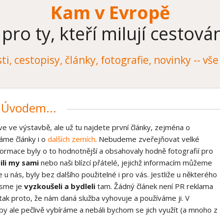
Spojené království
Kam v Evropě
Kam v Evropě
o ty, kteří milují cestován
o ty, kteří milují cestován
Evropa
Ostatní články
ti, cestopisy, články, fotografie, novinky -- v
Úvodem...
rve ve výstavbě, ale už tu najdete první články, zejména o
áme články i o
dalších zemích
. Nebudeme zveřejňovat velké
ormace byly o to hodnotnější a obsahovaly hodně fotografií pro
ili my sami
nebo naši blízcí přátelé, jejichž informacím můžeme
 nás, byly bez dalšího použitelné i pro vás. Jestliže u některého
jsme je
vyzkoušeli a bydleli
tam. Žádný článek není PR reklama
tak proto, že nám daná služba vyhovuje a používáme ji. V
žby ale pečlivě vybíráme a nebáli bychom se jich využít (a mnoho z