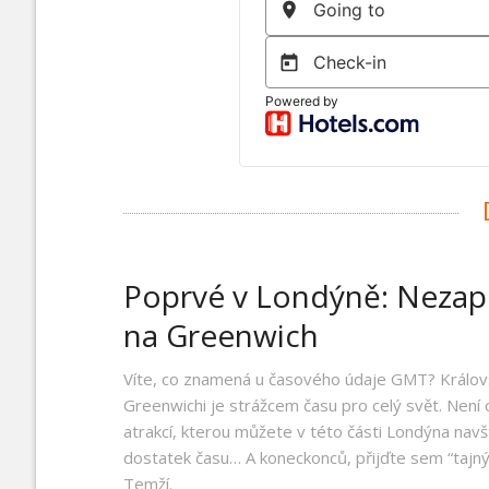
D
Poprvé v Londýně: Neza
na Greenwich
Víte, co znamená u časového údaje GMT? Králov
Greenwichi je strážcem času pro celý svět. Není
atrakcí, kterou můžete v této části Londýna navští
dostatek času… A koneckonců, přijďte sem “taj
Temží.