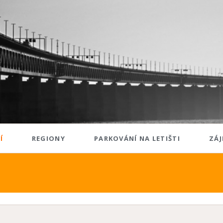
Í
REGIONY
PARKOVÁNÍ NA LETIŠTI
ZÁJ
Evropa
Západní Evropa
Francie
Irsko
o
Nizozemsko