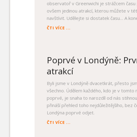
observatoř v Greenwichi je strážcem času p
ovšem jedinou atrakcí, kterou můžete v té
navštívit. Udělejte si dostatek času… A ko
POPRVÉ
ČTI VÍCE ...
V
LONDÝNĚ:
NEZAPOMEŇTE
NA
Poprvé v Londýně: Prv
GREENWICH
atrakcí
Byli jsme v Londýně dvacetkrát, přesto jsm
všechno. Údělem každého, kdo je v tomto
poprvé, je snaha to narozdíl od nás stihnou
přináší přehled toho nejdůležitějšího, bez 
Londýna poprvé odjet.
POPRVÉ
ČTI VÍCE ...
V
LONDÝNĚ: