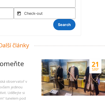
alší články
pomeňte
21
SRP
ská observatoř v
 ovšem jedinou
vit. Udělejte si
ným” tunelem pod