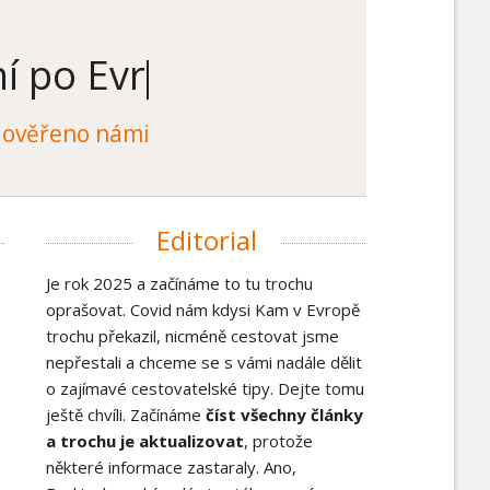
í po Evropě
í po Evropě
še ověřeno námi
Editorial
Je rok 2025 a začínáme to tu trochu
oprašovat. Covid nám kdysi Kam v Evropě
trochu překazil, nicméně cestovat jsme
nepřestali a chceme se s vámi nadále dělit
o zajímavé cestovatelské tipy. Dejte tomu
ještě chvíli. Začínáme
číst všechny články
a trochu je aktualizovat
, protože
některé informace zastaraly. Ano,