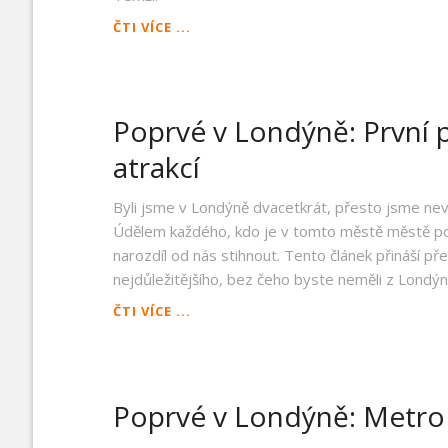
POPRVÉ
ČTI VÍCE ...
V
LONDÝNĚ:
NEZAPOMEŇTE
NA
Poprvé v Londýně: První 
GREENWICH
atrakcí
Byli jsme v Londýně dvacetkrát, přesto jsme nevi
Údělem každého, kdo je v tomto městě městě po
narozdíl od nás stihnout. Tento článek přináší př
nejdůležitějšího, bez čeho byste neměli z Londý
POPRVÉ
ČTI VÍCE ...
V
LONDÝNĚ:
PRVNÍ
PORCE
Poprvé v Londýně: Metro 
ATRAKCÍ