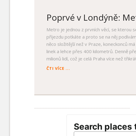
PRVNÍ
PORCE
Poprvé v Londýně: Met
ATRAKCÍ
Metro je jednou z prvních věcí, se kterou 
příjezdu potkáte a proto se na něj podíváme
něco složitější než v Praze, koneckonců má
linek a lehce přes 400 kilometrů. Denně př
milionů lidí, což je celá Praha více než třikrát
POPRVÉ
ČTI VÍCE ...
V
LONDÝNĚ:
METRO
A
DALŠÍ