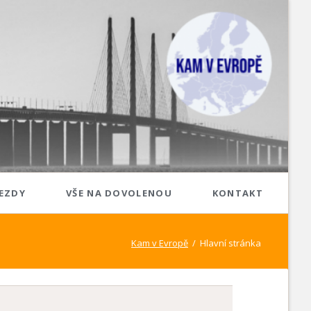
Přeskoč
EZDY
VŠE NA DOVOLENOU
KONTAKT
navigaci
Jižní Evropa
Kam v Evropě
Hlavní stránka
Itálie
Malta
Španělsko