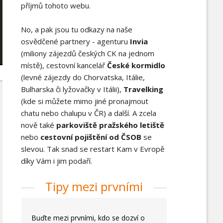
příjmů tohoto webu.
No, a pak jsou tu odkazy na naše
osvědčené partnery - agenturu
Invia
(miliony zájezdů českých CK na jednom
místě), cestovní kancelář
České kormidlo
(levné zájezdy do Chorvatska, Itálie,
Bulharska či lyžovačky v Itálii),
Travelking
(kde si můžete mimo jiné pronajmout
chatu nebo chalupu v ČR) a další. A zcela
nově také
parkoviště pražského letiště
nebo
cestovní pojištění od ČSOB
se
slevou. Tak snad se restart Kam v Evropě
díky Vám i jim podaří.
Tipy mezi prvními
Buďte mezi prvními, kdo se dozví o