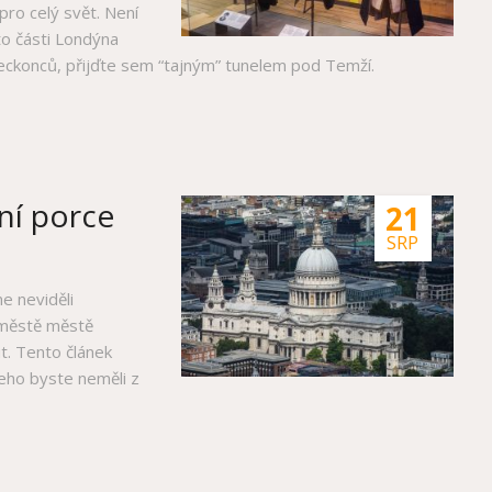
ro celý svět. Není
to části Londýna
neckonců, přijďte sem “tajným” tunelem pod Temží.
ní porce
21
SRP
e neviděli
 městě městě
t. Tento článek
čeho byste neměli z