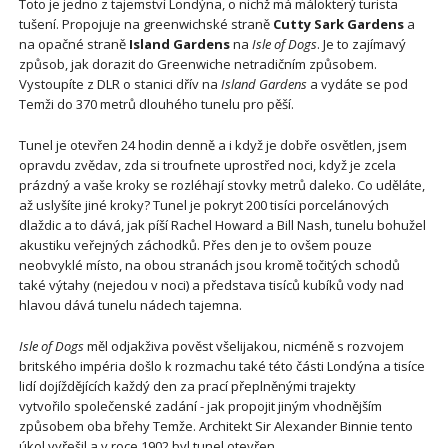
Toto je jedno z tajemství Londýna, o nichž má málokterý turista
tušení. Propojuje na greenwichské straně
Cutty Sark Gardens
a
na opačné straně
Island Gardens
na
Isle of Dogs
. Je to zajímavý
způsob, jak dorazit do Greenwiche netradičním způsobem.
Vystoupíte z DLR o stanici dřív na
Island Gardens
a vydáte se pod
Temži do 370 metrů dlouhého tunelu pro pěší.
Tunel je otevřen 24 hodin denně a i když je dobře osvětlen, jsem
opravdu zvědav, zda si troufnete uprostřed noci, když je zcela
prázdný a vaše kroky se rozléhají stovky metrů daleko. Co uděláte,
až uslyšíte jiné kroky? Tunel je pokryt 200 tisíci porcelánových
dlaždic a to dává, jak píší Rachel Howard a Bill Nash, tunelu bohužel
akustiku veřejných záchodků. Přes den je to ovšem pouze
neobvyklé místo, na obou stranách jsou kromě točitých schodů
také výtahy (nejedou v noci) a představa tisíců kubíků vody nad
hlavou dává tunelu nádech tajemna.
Isle of Dogs
měl odjakživa pověst všelijakou, nicméně s rozvojem
britského impéria došlo k rozmachu také této části Londýna a tisíce
lidí dojíždějících každý den za prací přeplněnými trajekty
vytvořilo společenské zadání - jak propojit jiným vhodnějším
způsobem oba břehy Temže. Architekt Sir Alexander Binnie tento
úkol vyřešil a v roce 1902 byl tunel otevřen.