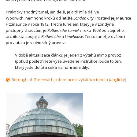
Prakticky shodný tunel, jen delší, je o tři míle dál ve
Woolwich, nemnoho kroků od letiště
London City
. Postavil jej Maurice
Fitzmaurice v roce 1912. Třetím tunelem, který je v Londýně
přístupný chodcům, je
Rotherhithe Tunnel
z roku 1908 od stejného
architekta spojující
Rotherhithe
a
Limehouse
. Tento tunel je ovšem i
pro auta a je v něm silný provoz.
V době aktualizace článku je jeden z výtahů mimo provoz
(pokud poslechnete výše uvedené instrukce, bude to ten,
který jede dolů) a čeká na náhradní díly.
Borough of Greenwich, informace o výlukách tunelu (anglicky)