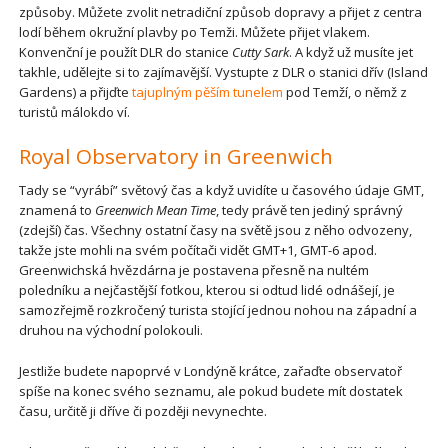
způsoby. Můžete zvolit netradiční způsob dopravy a přijet z centra
lodí během okružní plavby po Temži. Můžete přijet vlakem.
Konvenční je použít DLR do stanice
Cutty Sark
. A když už musíte jet
takhle, udělejte si to zajímavější. Vystupte z DLR o stanici dřív (Island
Gardens) a přijďte
tajuplným pěším tunelem
pod Temží, o němž z
turistů málokdo ví.
Royal Observatory in Greenwich
Tady se “vyrábí” světový čas a když uvidíte u časového údaje GMT,
znamená to
Greenwich Mean Time
, tedy právě ten jediný správný
(zdejší) čas. Všechny ostatní časy na světě jsou z něho odvozeny,
takže jste mohli na svém počítači vidět GMT+1, GMT-6 apod.
Greenwichská hvězdárna je postavena přesně na nultém
poledníku a nejčastější fotkou, kterou si odtud lidé odnášejí, je
samozřejmě rozkročený turista stojící jednou nohou na západní a
druhou na východní polokouli.
Jestliže budete napoprvé v Londýně krátce, zařaďte observatoř
spíše na konec svého seznamu, ale pokud budete mít dostatek
času, určitě ji dříve či později nevynechte.