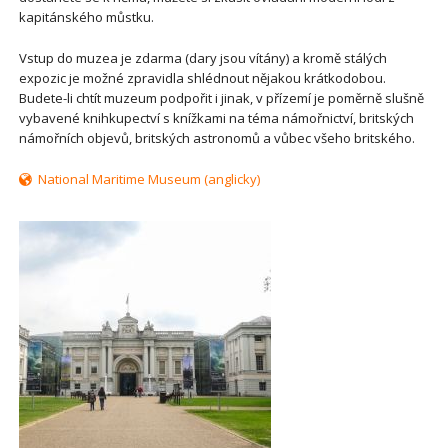
kapitánského můstku.
Vstup do muzea je zdarma (dary jsou vítány) a kromě stálých
expozic je možné zpravidla shlédnout nějakou krátkodobou.
Budete-li chtít muzeum podpořit i jinak, v přízemí je poměrně slušně
vybavené knihkupectví s knížkami na téma námořnictví, britských
námořních objevů, britských astronomů a vůbec všeho britského.
National Maritime Museum (anglicky)