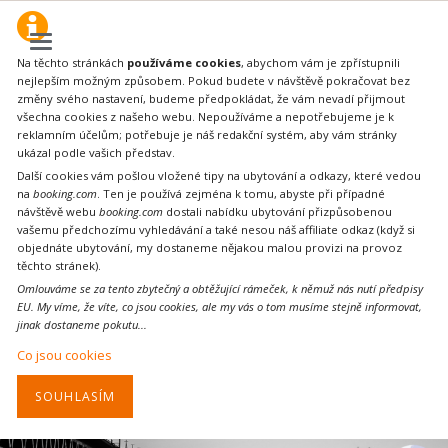
Na těchto stránkách
používáme cookies
, abychom vám je zpřístupnili
nejlepším možným způsobem. Pokud budete v návštěvě pokračovat bez
změny svého nastavení, budeme předpokládat, že vám nevadí přijmout
všechna cookies z našeho webu. Nepoužíváme a nepotřebujeme je k
reklamním účelům; potřebuje je náš redakční systém, aby vám stránky
ukázal podle vašich představ.
Další cookies vám pošlou vložené tipy na ubytování a odkazy, které vedou
na
booking.com
. Ten je používá zejména k tomu, abyste při případné
návštěvě webu
booking.com
dostali nabídku ubytování přizpůsobenou
vašemu předchozímu vyhledávání a také nesou náš affiliate odkaz (když si
objednáte ubytování, my dostaneme nějakou malou provizi na provoz
těchto stránek).
Omlouváme se za tento zbytečný a obtěžující rámeček, k němuž nás nutí předpisy
EU. My víme, že víte, co jsou cookies, ale my vás o tom musíme stejně informovat,
jinak dostaneme pokutu...
Co jsou cookies
SOUHLASÍM