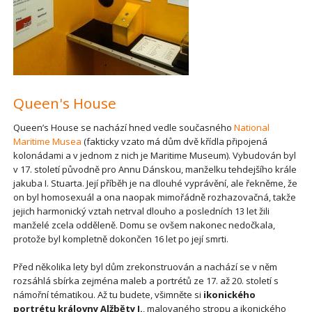
Queen's House
Queen’s House se nachází hned vedle současného
National
Maritime Musea
(fakticky vzato má dům dvě křídla připojená
kolonádami a v jednom z nich je Maritime Museum). Vybudován byl
v 17. století původně pro Annu Dánskou, manželku tehdejšího krále
jakuba I. Stuarta. Její příběh je na dlouhé vyprávění, ale řekněme, že
on byl homosexuál a ona naopak mimořádně rozhazovačná, takže
jejich harmonický vztah netrval dlouho a posledních 13 let žili
manželé zcela odděleně. Domu se ovšem nakonec nedočkala,
protože byl kompletně dokončen 16 let po její smrti.
Před několika lety byl dům zrekonstruován a nachází se v něm
rozsáhlá sbírka zejména maleb a portrétů ze 17. až 20. století s
námořní tématikou. Až tu budete, všimněte si
ikonického
portrétu královny Alžběty I.
, malovaného stropu a ikonického