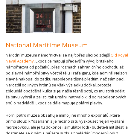
National Maritime Museum
Národní muzeum námořnictva lze najít přes ulici od zdejší
Old Royal
Naval Academy
. Expozice mapují především vývoj britského
námořnictva od počátků, přes rozmach zahraničního obchodu až
po slavné námořní bitvy včetně té u Trafalgaru, kde admirál Nelson
slavně nakopal do zadku Napoleona těsně předtím, než sám padl.
Narozdíl od jiných hrdinů se však výsledku dočkal, protože
zbloudilá opožděná kulka si jej našla těsně poté, co mu stihli sdělit,
že bitvu vyhrál a zajistil tak Británii natrvalo klid od Napoleonových
snů o nadvládě. Expozice dále mapuje polární plavby.
Horní patro muzea obsahuje mimo jiné mnoho exponátů, které
přímo slouží k “osahání” a je možno si tu vyzkoušet nejen vysílání
morseovkou, ale je tu dokonce i simulátor lodi - budete-li mít štěstí a
dostanete se k němu, můžete si zkusit ovládání moderní lodi z