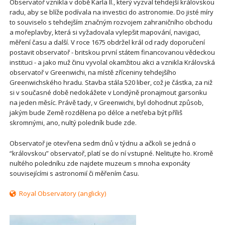
Observatoř vznikla v době Karla II., který vyzval tehdejší královskou
radu, aby se blíže podívala na investici do astronomie. Do jisté míry
to souviselo s tehdejším značným rozvojem zahraničního obchodu
a mořeplavby, která si vyžadovala vylepšit mapování, navigaci,
měření času a další. V roce 1675 obdržel král od rady doporučení
postavit observatoř - britskou první státem financovanou vědeckou
instituci - a jako muž činu vyvolal okamžitou akci a vznikla Královská
observatoř v Greenwichi, na místě zříceniny tehdejšího
Greenwichského hradu. Stavba stála 520 liber, což je částka, za niž
si v současné době nedokážete v Londýně pronajmout garsonku
na jeden měsíc. Právě tady, v Greenwichi, byl dohodnut způsob,
jakým bude Země rozdělena po délce a netřeba být příliš
skromnými, ano, nultý poledník bude zde.
Observatoř je otevřena sedm dnů v týdnu a ačkoli se jedná o
“královskou” observatoř, platí se do ní vstupné. Nelitujte ho. Kromě
nultého poledníku zde najdete muzeum s mnoha exponáty
souvisejícími s astronomií či měřením času.
Royal Observatory (anglicky)