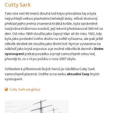
Cutty Sark
Tato více než 60 metrů dlouhá loď kdysi převážela čaj a byla
nejrychlejší velkou plachetinicí tehdejší doby. Ačkoli doslovný
překlad jejího jména znamená Krátká košile, byla oprávněně
nazývána Královnou oceánů. Její rekord představoval 360 mil za
den. Od roku 1869 sloužila jako čajový klipr až do roku 1922, kdy
byla jako poslední svého druhu na světě vyřazena, ale pak ještě
několik desítek let sloužila jako školní loď. Nyní je vystavena na
nábřeží jako krytá expozice a je možné několikrát denně v
živém
vystoupení
potkat posádku a projít samozřejmě celou loď,
přesněji to, co z ní po požáru v roce 2007 zbylo.
Vzhledem k přítomnosti živých herců je návštěva Cutty Sark
samozřejmě placená. Ověřte si na webu
aktuální časy
živých
vystoupení.
Cutty Sark (anglicky)