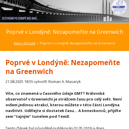
Poprvé v Londýně: Nezapomeňte na Greenwich
Kam v Evropě
Poprvé v Londýně: Nezapomeňte na Greenwich
Poprvé v Londýně: Nezapomeňte
na Greenwich
21.08.2025 18:55
vytvořil: Roman A. Masaryk
Víte, co znamená u časového údaje GMT? Královská
observatoř v Greenwichi je strážcem času pro celý svět. Není
ovšem jedinou atrakcí, kterou můžete v této části Londýna
navštívit. Udělejte si dostatek času… A koneckonců, přijďte
sem “tajným” tunelem pod Temží.
Tento článek byl původěně publikován 01.05.2019 a dnes