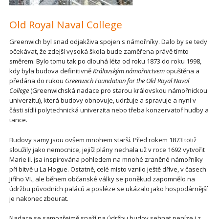
Old Royal Naval College
Greenwich byl snad odjakživa spojen s námořníky. Dalo by se tedy
očekávat, že zdejší vysoká škola bude zaměřena právě tímto
směrem. Bylo tomu tak po dlouhá léta od roku 1873 do roku 1998,
kdy byla budova definitivně
Královským námořnictvem
opuštěna a
předána do rukou
Greenwich Foundation for the Old Royal Naval
College
(Greenwichská nadace pro starou královskou námořnickou
univerzitu), která budovy obnovuje, udržuje a spravuje a nyní v
části sídlí polytechnická univerzita nebo třeba konzervatoř hudby a
tance.
Budovy samy jsou ovšem mnohem starší. Před rokem 1873 totiž
sloužily jako nemocnice, jejiíž plány nechala už v roce 1692 vytvořit
Marie II. jsa inspirována pohledem na mnohé zraněné námořníky
při bitvě u La Hogue. Ostatně, celé místo vznilo ještě dříve, v časech
Jiřího VI., ale během občanské války se poněkud zapomnělo na
údržbu původních paláců a posléze se ukázalo jako hospodárnější
je nakonec zbourat.
Nadace se samozřejmě snaží na údržbu budov sehnat peníze i z